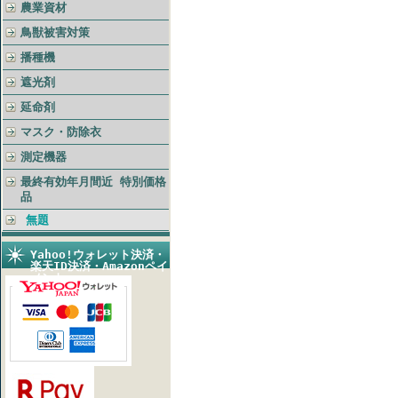
農業資材
鳥獣被害対策
播種機
遮光剤
延命剤
マスク・防除衣
測定機器
最終有効年月間近 特別価格
品
無題
Yahoo!ウォレット決済・
楽天ID決済・Amazonペイ
メント