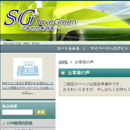
家庭菜園からプロの生産農家まで、化学薬剤だけに頼らない病害虫防除や
Savegreen Web Shop
カートをみる
｜
マイページへログイン
HOME
> お客様の声
お客様の声
FAXでのご注文を希望される場合はこち
ご指定のページは現在準備中です。
らより用紙をダウンロードしてお使いく
おそれいりますが、今しばらくお待ち
ださい。
商品検索
IPM物理的防除