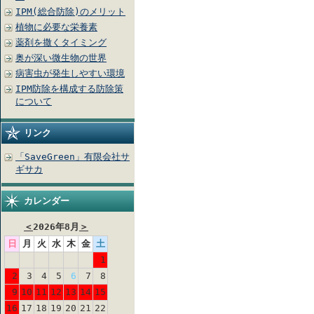
IPM(総合防除)のメリット
植物に必要な栄養素
薬剤を撒くタイミング
奥が深い微生物の世界
病害虫が発生しやすい環境
IPM防除を構成する防除策
について
リンク
「SaveGreen」有限会社サ
ギサカ
カレンダー
＜
2026年8月
＞
日
月
火
水
木
金
土
1
2
3
4
5
6
7
8
9
10
11
12
13
14
15
16
17
18
19
20
21
22