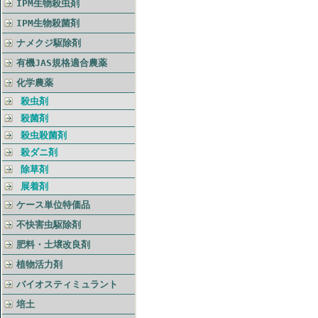
IPM生物殺虫剤
IPM生物殺菌剤
ナメクジ駆除剤
有機JAS規格適合農薬
化学農薬
殺虫剤
殺菌剤
殺虫殺菌剤
殺ダニ剤
除草剤
展着剤
ケース単位特価品
不快害虫駆除剤
肥料・土壌改良剤
植物活力剤
バイオスティミュラント
培土