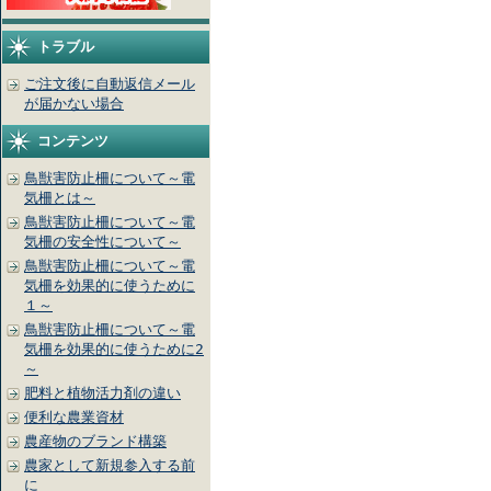
トラブル
ご注文後に自動返信メール
が届かない場合
コンテンツ
鳥獣害防止柵について～電
気柵とは～
鳥獣害防止柵について～電
気柵の安全性について～
鳥獣害防止柵について～電
気柵を効果的に使うために
１～
鳥獣害防止柵について～電
気柵を効果的に使うために2
～
肥料と植物活力剤の違い
便利な農業資材
農産物のブランド構築
農家として新規参入する前
に