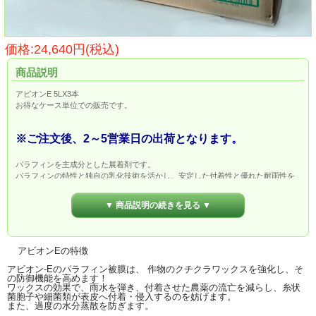
価格:24,640円(税込)
商品説明
アビオンE 5LX3本
お得なケース単位での販売です。
※ご注文後、2～5営業日の出荷となります。
パラフィンを主成分とした展着剤です。
パラフィンの特性と独自の乳化技術を活かし、安定した付着性と優れた耐雨性を
有しています。
適期防除が可能で、混用する農薬（殺菌剤や殺虫剤）の効果を十分に引き出す事
▼ 商品説明の続きを見る ▼
が出来ます。
特別栽培などにも有用であり、またパラフィンは安全な成分として認められてい
るため、有機農産物の日本農林規格（有機JAS）に適合した展着剤です。
アビオンEの特徴
アビオン-Eのパラフィン被膜は、 作物のクチクラワックスを強化し、そ
の防御機能を高めます！
ワックスの効果で、雨水を弾き、付着させた農薬の流亡を減らし、糸状
菌胞子や細菌類が表皮へ付着・侵入するのを妨げます。
また、過度の水分蒸散を防ぎます。