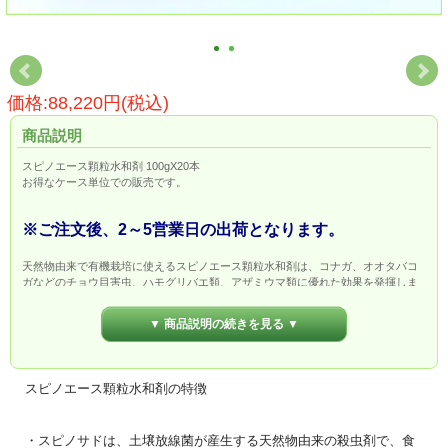
価格:88,220円(税込)
商品説明
スピノエース顆粒水和剤 100gX20本
お得なケース単位での販売です。
※ご注文後、2～5営業日の出荷となります。
天然物由来で有機栽培に使えるスピノエース顆粒水和剤は、コナガ、オオタバコ
ガなどのチョウ目害虫、ハモグリバエ類、アザミウマ類に優れた効果を発揮しま
す。70を超える多くの作物に使用できる殺虫剤です。
▼ 商品説明の続きを見る ▼
2020/07/08付で適用拡大がありました。
さやいんげん、ズッキーニ、ズッキーニ(花)、食用花(かんぞう(花)､食用ぎく､食
用ﾐﾆﾊﾞﾗを除く)の追加
スピノエース顆粒水和剤の特徴
長崎はくさいを非結球はくさいに変更、
非結球あぶらな科葉菜類（みずな、長崎はくさいを除く）を、非結球あぶらな科
葉菜類（みずな、非結球はくさいを除く）に変更。
はくさい、みずなの適用害虫の追加。
・スピノサドは、土壌放線菌が産生する天然物由来の殺虫剤で、食