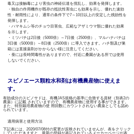
いちじく、ラズベリー、マンゴーの使用量変更。
毒又は接触毒により害虫の神経伝達を撹乱し、効果を発揮します。
・独自の作用機作が既存の抵抗性害虫にも効果を示し、優れた速効
性・耐雨性により、通常の条件下で7～10日以上の安定した残効性を
発揮します。
・ハマキムシ等のチョウ目害虫、広範なアザミウマ類に優れた効果
を示します。
・ミツバチは2日後（5000倍）～7日後（2500倍）、マルハナバチは
3日後（5000倍）～8日後（2500倍）に導入できます。ハチ類及び巣
箱には直接薬剤がかからない様に注意してください。
・蚕には長時間毒性がありますので、付近に桑園がある所では使用
しないでください。
スピノエース顆粒水和剤は有機農産物に使えま
す。
有効成分のスピノサドは、有機JAS規格の基準に合致する資材（別表2の
農薬）に記載 されていますので、有機農産物に使用する事ができます。
また、特別栽培農産物の使 用回数にカウントされない農薬としても認め
られています。
適用病害と使用方法
下記表には、2020/07/08付の変更が反映されていませんが、表をクリック
していただきますと、最新の登録が表記されているメーカーページが表