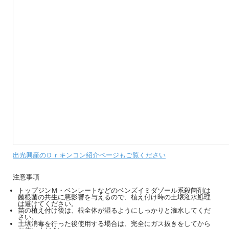
出光興産のＤｒキンコン紹介ページもご覧ください
注意事項
トップジンＭ・ベンレートなどのベンズイミダゾール系殺菌剤は
菌根菌の共生に悪影響を与えるので、植え付け時の土壌潅水処理
は避けてください。
苗の植え付け後は、根全体が湿るようにしっかりと潅水してくだ
さい。
土壌消毒を行った後使用する場合は、完全にガス抜きをしてから