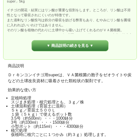
super」5kg
イチゴの開花・結実にはリン酸が重要な役割をします。ところが、リン酸は不溶
性となって吸収されにくいのが特徴です。
また過剰なリン酸投与は鉄分の吸収を妨げる弊害もあり、むやみにリン酸を圃場
に入れればいいわけではありません。
そのリン酸を植物の代わりに土壌中から吸い上げてくれるのがＶＡ菌根菌。
Ｄｒキンコンイチゴ用superはイチゴに必要な、リン酸、ミネラル、水分を効率良
く供給し、健苗育成・根張りの向上・開花促進・樹勢向上・収量増加などの好影
響をもたらします。
▼ 商品説明の続きを見る ▼
商品説明
Ｄｒキンコンイチゴ用superは、ＶＡ菌根菌の胞子をゼオライトや炭
などの土壌改良資材に吸着させた顆粒状の製剤です。
効果的な使い方
定植時処理
スジまき処理・植穴処理とも、３ｇ／株
土壌混和処理（育苗土に混和）
５ｋｇ／育苗土５００Ｌ
１袋（５ｋｇ）で使えるポット数
3.5号（約500ml）・・・1000鉢分
3号（約330ml）・・・1500鉢分
小型ポット（約115ml）・・・4300鉢分
植穴処理
仮植時に植穴ごとに１つかみ（約３ｇ）処理します。