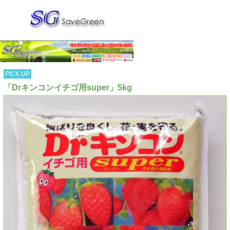
PICK UP
「Drキンコンイチゴ用super」5kg