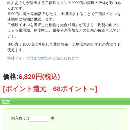
鉄力あぐりが溶出する二価鉄イオンの2000倍の濃度の液体が鉄力あ
くあです。
1000倍に薄め葉面散布したり、土壌潅水することで二価鉄イオンを
速効的に植物に供給します。
二価鉄イオンを吸収した植物は光合成能力が高まり、樹勢の向上に
よる収量増加、糖度向上、栄養分の増加などの効果が確認されてい
ます。
使い方：1000倍に希釈して葉面散布・土壌潅水のいずれの方法でも
使えます。
弊社サイトで詳細な解説をご覧になれます
価格:
6,820円
(税込)
[ポイント還元 68ポイント～]
注文
購入数：
本