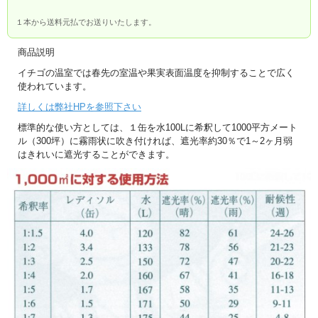
１本から送料元払でお送りいたします。
商品説明
イチゴの温室では春先の室温や果実表面温度を抑制することで広く
使われています。
詳しくは弊社HPを参照下さい
標準的な使い方としては、１缶を水100Lに希釈して1000平方メート
ル（300坪）に霧雨状に吹き付ければ、遮光率約30％で1～2ヶ月弱
はきれいに遮光することができます。