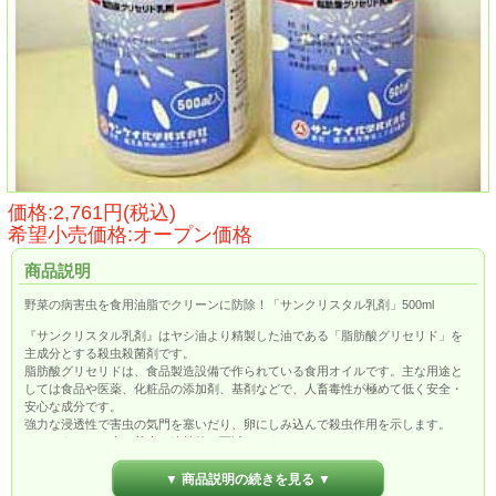
価格:2,761円(税込)
希望小売価格:オープン価格
商品説明
野菜の病害虫を食用油脂でクリーンに防除！「サンクリスタル乳剤」500ml
『サンクリスタル乳剤』はヤシ油より精製した油である「脂肪酸グリセリド」を
主成分とする殺虫殺菌剤です。
脂肪酸グリセリドは、食品製造設備で作られている食用オイルです。主な用途と
しては食品や医薬、化粧品の添加剤、基剤などで、人畜毒性が極めて低く安全・
安心な成分です。
強力な浸透性で害虫の気門を塞いだり、卵にしみ込んで殺虫作用を示します。
また、うどんこ病の菌糸を速効的に死滅させます。
▼ 商品説明の続きを見る ▼