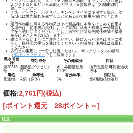
トリアジン水和剤、スルフェン酸系水和剤、キャプタン水和剤お
よびストロビルリン系薬剤との混用・近接散布は（2週間程度）
避けてください。
ナス、ピーマン、ハクサイ、チンゲンサイ等に使用する場合、幼
苗期には葉先枯れを生ずることがあるので使用を避けてくださ
い。
適用作物群に属する作物又はその新品種に本剤をはじめて使用す
る場合は、使用者の責任において事前に薬害の有無を十分確認し
てから使用してください。なお、病害虫防除所等関係機関の指導
を受けることをお勧めします。
眼に入らないようにご注意ください。眼に入った場合は直ちに水
洗し、眼科医の手当を受けてください（刺激性）使用後は洗眼し
てください。
多剤との混用には十分ご注意ください。 サンクリスタルの情報
は
弊社ウェブサイト
でもご覧頂けます。
農水省登
有効成分
その他成分
性状
録
第20316
脂肪酸グリセリド
水、界面活性剤
淡黄色澄明可乳化油状
号
90.0%
10.0%
液体
毒性
魚毒性
有効年限
消防法
普通物
A類（原体）
3年
第4類動植物油類
価格:
2,761円
(税込)
[ポイント還元 28ポイント～]
注文