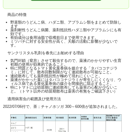
商品の特徴
野菜類のうどんこ病、ハダニ類、アブラムシ類をまとめて防除し
ます
薬剤耐性うどんこ病菌、薬剤抵抗性ハダニ類やアブラムシにも有
効です。
有効成分は食用油脂で収穫前日まで使用できます。
ミツバチに対する安全性が高く、天敵の活動に影響が少ないで
す。
サンクリスタル乳剤を春先にお勧めする理由
気門封鎖（窒息）させて殺虫するので、薬液のかかりやすい生育
初期の使用が効果的であること。
特に問題となるトマト黄化葉巻病を媒介する「タバココナジラ
ミ」に対して、散布回数制限がなく連続散布が可能なこと。
連続散布しても薬剤抵抗性が極めて現れにくいこと。
薬液がかかった葉にはタバココナジラミが寄生しにくくなり、ウ
ィルス病である黄化葉巻病の媒介を間接的に阻止すること。
特にトマトには幼苗期に連続散布しても薬害の心配が少ないこ
と。（トマト以外の幼苗期散布は薬害の有無をご確認下さい）
適用病害虫の範囲及び使用方法
2022/07/06付で、茶；チャノホソガ 300～600倍が追加されました。