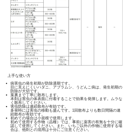
上手な使い方
病害虫の発生初期が防除適期です。
目に見えにくいハダニ、アブラムシ、うどんこ病は、発生初期の
防除が大切です。
葉裏まで丁寧に散布します。
本剤は害虫の体表面に付着することで効果を発揮します。ムラな
く散布してください。
害虫防除は連続散布が有効です。
多発時には害虫の移動も盛んです。1回散布よりも数日間隔の連
続散布が有効です。
初めての場合は小規模で使用します。
初めて使用する作物（品種）では、事前に薬害の有無を十分に確
認して使用してください。また、いちご以外の作物に使用する場
合は、他剤との混用は十分にご注意ください。