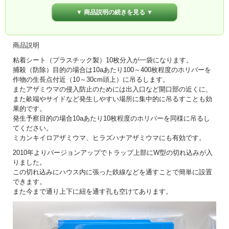
▼ 商品説明の続きを見る ▼
商品説明
粘着シート（プラスチック製）10枚分入が一袋になります。
捕殺（防除）目的の場合は10aあたり100～400枚程度のホリバーを
作物の生長点付近（10～30cm頭上）に吊るします。
またアザミウマの侵入防止のためには出入口など開口部の近くに、
また畝端やサイドなど発生しやすい場所に集中的に吊るすことも効
果的です。
発生予察目的の場合10aあたり10枚程度のホリバーを同様に吊るし
てください。
ミカンキイロアザミウマ、ヒラズハナアザミウマにも有効です。
2010年よりバージョンアップでトラップ上部にW型の切れ込みが入
りました。
この切れ込みにハウス内に張った鉄線などを通すことで簡単に設置
できます。
また今まで通り上下に紐を通す孔も空けてあります。